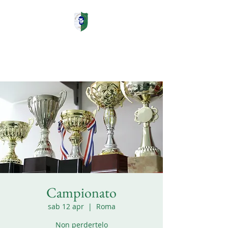
ASD PGS San Paolo
Volley Cagliari
Campionato
sab 12 apr
  |  
Roma
Non perdertelo